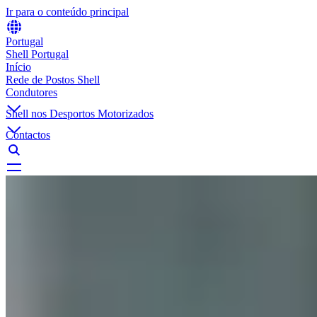
Ir para o conteúdo principal
Portugal
Shell Portugal
Início
Rede de Postos Shell
Condutores
Shell nos Desportos Motorizados
Contactos