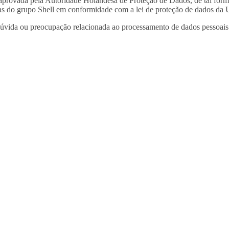
provada pela Autoridade Holandesa de Proteção de Dados, de tal forma 
esas do grupo Shell em conformidade com a lei de proteção de dados da 
dúvida ou preocupação relacionada ao processamento de dados pessoais 