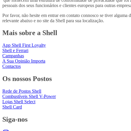
que fornecem uma estrutura de conformidade de privacidade que foi a
pessoais dos seus funcionários e clientes europeus para outras empr
Por favor, não hesite em entrar em contato connosco se tiver alguma 
relevante abaixo e no site da Shell para sua localização.
Mais sobre a Shell
App Shell First Loyalty
Shell e Ferrari
Campanhas
A Sua Opinião Importa
Contactos
Os nossos Postos
Rede de Postos Shell
Combustíveis Shell V-Power
Lojas Shell Select
Shell Card
Siga-nos