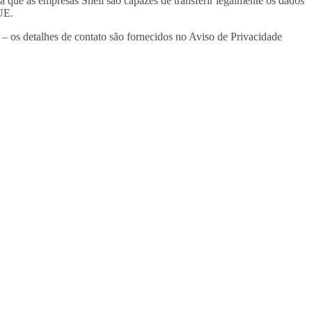
que as empresas Shell são capazes de transferir legalmente os dados
UE.
– os detalhes de contato são fornecidos no Aviso de Privacidade