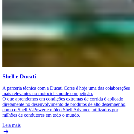
Shell e Ducati​
A parceria técnica com a Ducati Corse é hoje uma das colaborações
mais relevantes no motociclismo de competição.
O que aprendemos em condições extremas de corrida é aplicado
diretamente no desenvolvimento de produtos de alto desempenho,
como o Shell V-Power e o óleo Shell Advance, utilizados por
milhões de condutores em todo o mundo.
Leia mais